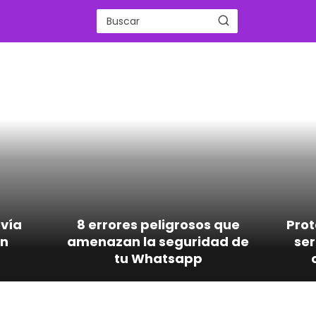
nvía
8 errores peligrosos que
Prot
on
amenazan la seguridad de
ser
tu Whatsapp