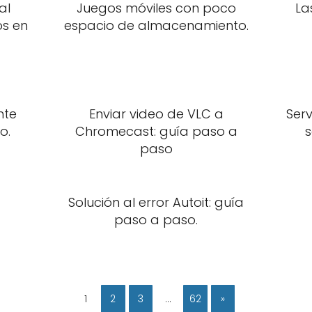
al
Juegos móviles con poco
La
os en
espacio de almacenamiento.
nte
Enviar video de VLC a
Serv
o.
Chromecast: guía paso a
s
paso
Solución al error Autoit: guía
paso a paso.
1
2
3
…
62
»