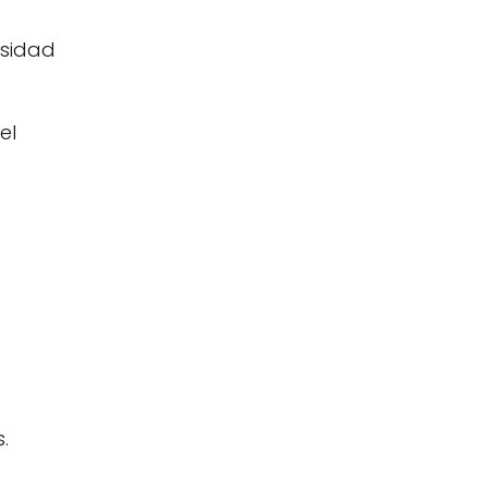
esidad
el
.