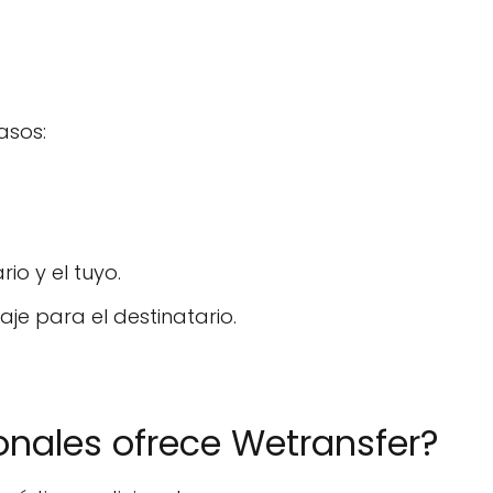
?
asos:
io y el tuyo.
e para el destinatario.
onales ofrece Wetransfer?