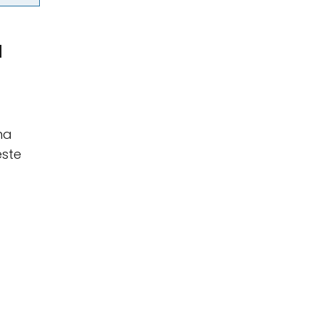
a
na
este