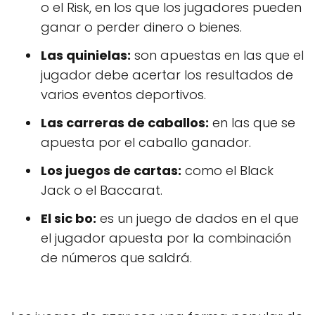
o el Risk, en los que los jugadores pueden
ganar o perder dinero o bienes.
Las quinielas:
son apuestas en las que el
jugador debe acertar los resultados de
varios eventos deportivos.
Las carreras de caballos:
en las que se
apuesta por el caballo ganador.
Los juegos de cartas:
como el Black
Jack o el Baccarat.
El sic bo:
es un juego de dados en el que
el jugador apuesta por la combinación
de números que saldrá.