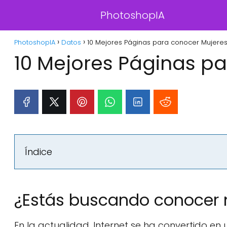
PhotoshopIA
PhotoshopIA
Datos
10 Mejores Páginas para conocer Mujeres
10 Mejores Páginas pa
Índice
¿Estás buscando conocer 
En la actualidad, Internet se ha convertido e