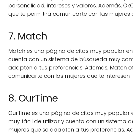
personalidad, intereses y valores. Además, O
que te permitirá comunicarte con las mujeres q
7. Match
Match es una página de citas muy popular en t
cuenta con un sistema de búsqueda muy compl
adapten a tus preferencias. Además, Match ofr
comunicarte con las mujeres que te interesen.
8. OurTime
OurTime es una página de citas muy popular 
muy fácil de utilizar y cuenta con un sistem
mujeres que se adapten a tus preferencias. 