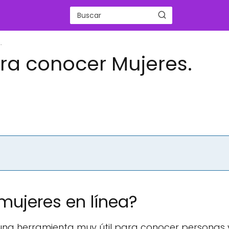
.
ra conocer Mujeres.
mujeres en línea?
n una herramienta muy útil para conocer personas 