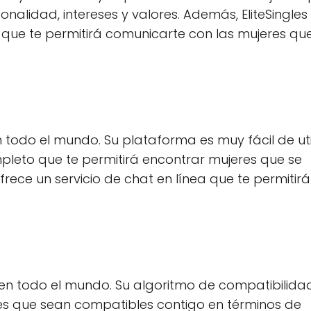
alidad, intereses y valores. Además, EliteSingles
que te permitirá comunicarte con las mujeres que
odo el mundo. Su plataforma es muy fácil de util
eto que te permitirá encontrar mujeres que se
ece un servicio de chat en línea que te permitirá
en todo el mundo. Su algoritmo de compatibilida
es que sean compatibles contigo en términos de