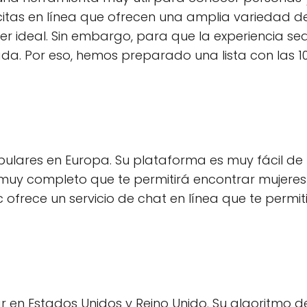
citas en línea que ofrecen una amplia variedad d
r ideal. Sin embargo, para que la experiencia se
ada. Por eso, hemos preparado una lista con las 1
pulares en Europa. Su plataforma es muy fácil de
 muy completo que te permitirá encontrar mujere
ofrece un servicio de chat en línea que te permit
en Estados Unidos y Reino Unido. Su algoritmo d