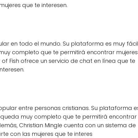
ujeres que te interesen.
ular en todo el mundo. Su plataforma es muy fáci
 muy completo que te permitirá encontrar mujere
of Fish ofrece un servicio de chat en línea que te
nteresen.
opular entre personas cristianas. Su plataforma 
búsqueda muy completo que te permitirá encontrar
demás, Christian Mingle cuenta con un sistema de
te con las mujeres que te interes