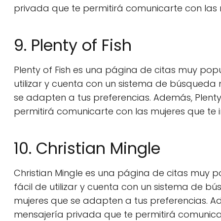
privada que te permitirá comunicarte con las m
9. Plenty of Fish
Plenty of Fish es una página de citas muy pop
utilizar y cuenta con un sistema de búsqueda
se adapten a tus preferencias. Además, Plenty 
permitirá comunicarte con las mujeres que te i
10. Christian Mingle
Christian Mingle es una página de citas muy p
fácil de utilizar y cuenta con un sistema de 
mujeres que se adapten a tus preferencias. A
mensajería privada que te permitirá comunicar