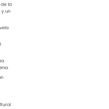
 de la
 y un
vela
l
ma
ena.
un
tural