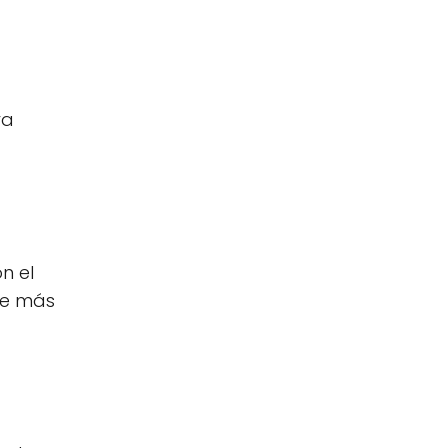
ra
n el
bre más