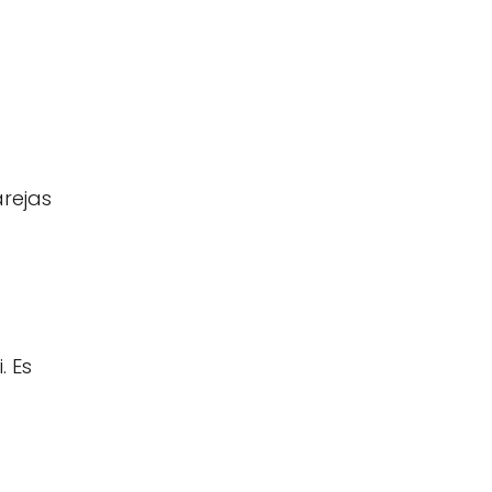
arejas
. Es