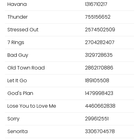
Havana
1316710217
Thunder
755156652
Stressed Out
2574502509
7 Rings
2704282407
Bad Guy
3129728635
Old Town Road
2862170886
Let It Go
189105508
God's Plan
1479998423
Lose You to Love Me
4460662838
Sorry
299612551
Senorita
3306704578