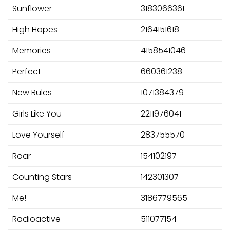
Sunflower
3183066361
High Hopes
2164151618
Memories
4158541046
Perfect
660361238
New Rules
1071384379
Girls Like You
2211976041
Love Yourself
283755570
Roar
154102197
Counting Stars
142301307
Me!
3186779565
Radioactive
511077154