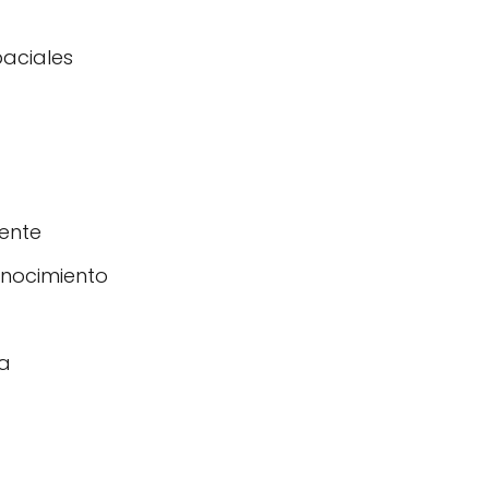
aciales
ente
onocimiento
da
d