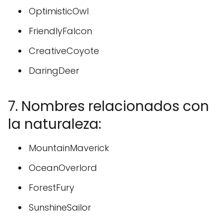
OptimisticOwl
FriendlyFalcon
CreativeCoyote
DaringDeer
7. Nombres relacionados con
la naturaleza:
MountainMaverick
OceanOverlord
ForestFury
SunshineSailor