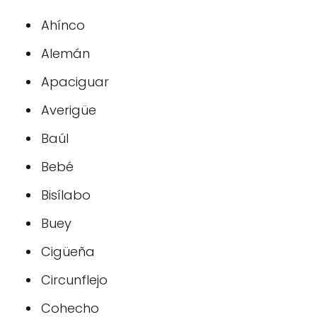
Ahínco
Alemán
Apaciguar
Averigüe
Baúl
Bebé
Bisílabo
Buey
Cigüeña
Circunflejo
Cohecho