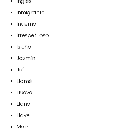
Inglés
Inmigrante
Invierno
Irrespetuoso
Isleño
Jazmín
Juí
Llamé
Llueve
Llano
Llave
Maíz