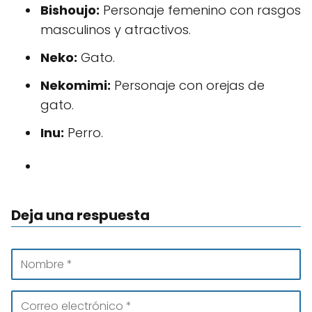
Bishoujo:
Personaje femenino con rasgos
masculinos y atractivos.
Neko:
Gato.
Nekomimi:
Personaje con orejas de
gato.
Inu:
Perro.
Deja una respuesta