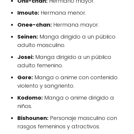
Onii-chan:
Hermano mayor.
Imouto:
Hermana menor.
Onee-chan:
Hermana mayor.
Seinen:
Manga dirigido a un público
adulto masculino.
Josei:
Manga dirigido a un público
adulto femenino.
Gore:
Manga o anime con contenido
violento y sangriento.
Kodomo:
Manga o anime dirigido a
niños.
Bishounen:
Personaje masculino con
rasgos femeninos y atractivos.