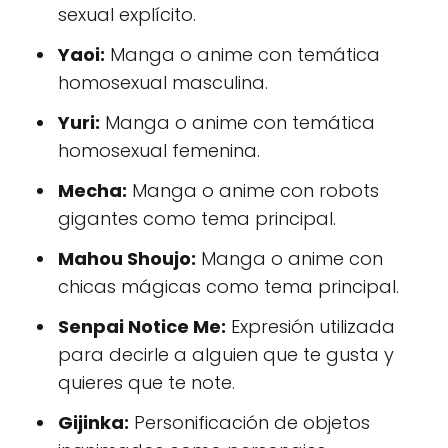
sexual explícito.
Yaoi:
Manga o anime con temática
homosexual masculina.
Yuri:
Manga o anime con temática
homosexual femenina.
Mecha:
Manga o anime con robots
gigantes como tema principal.
Mahou Shoujo:
Manga o anime con
chicas mágicas como tema principal.
Senpai Notice Me:
Expresión utilizada
para decirle a alguien que te gusta y
quieres que te note.
Gijinka:
Personificación de objetos