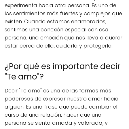
experimenta hacia otra persona. Es uno de
los sentimientos más fuertes y complejos que
existen. Cuando estamos enamorados,
sentimos una conexión especial con esa
persona, una emoción que nos lleva a querer
estar cerca de ella, cuidarla y protegerla.
¿Por qué es importante decir
"Te amo"?
Decir "Te amo" es una de las formas más
poderosas de expresar nuestro amor hacia
alguien. Es una frase que puede cambiar el
curso de una relación, hacer que una
persona se sienta amada y valorada, y