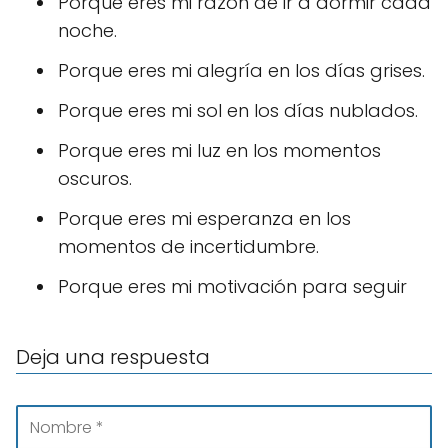
Porque eres mi razón de ir a dormir cada
noche.
Porque eres mi alegría en los días grises.
Porque eres mi sol en los días nublados.
Porque eres mi luz en los momentos
oscuros.
Porque eres mi esperanza en los
momentos de incertidumbre.
Porque eres mi motivación para seguir
Deja una respuesta