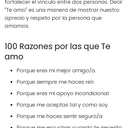
fortalecer el vínculo entre dos personas. Decir
"Te amo" es una manera de mostrar nuestro
aprecio y respeto por la persona que
amamos.
100 Razones por las que Te
amo
Porque eres mi mejor amigo/a.
Porque siempre me haces reír.
Porque eres mi apoyo incondicional.
Porque me aceptas tal y como soy.
Porque me haces sentir seguro/a.
Porque me escuchas cuando te necesito.