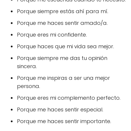
Porque siempre estás ahí para mí.
Porque me haces sentir amado/a.
Porque eres mi confidente.
Porque haces que mi vida sea mejor.
Porque siempre me das tu opinión
sincera.
Porque me inspiras a ser una mejor
persona.
Porque eres mi complemento perfecto.
Porque me haces sentir especial.
Porque me haces sentir importante.