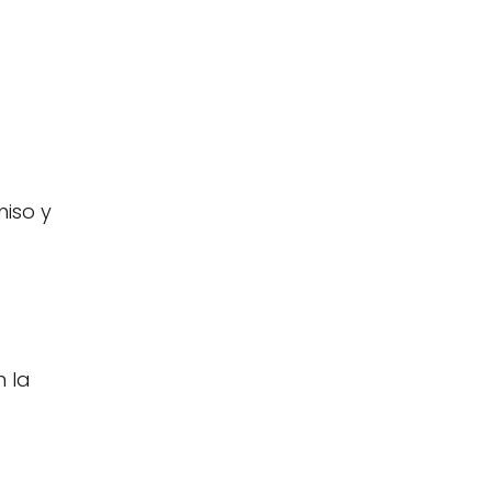
iso y
 la