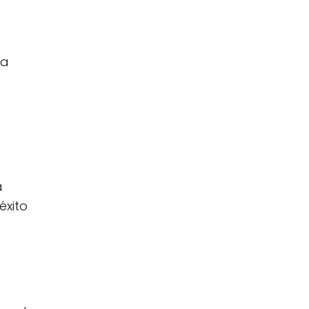
ra
a
éxito