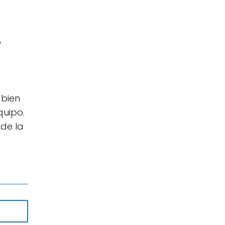
o
 bien
quipo.
 de la