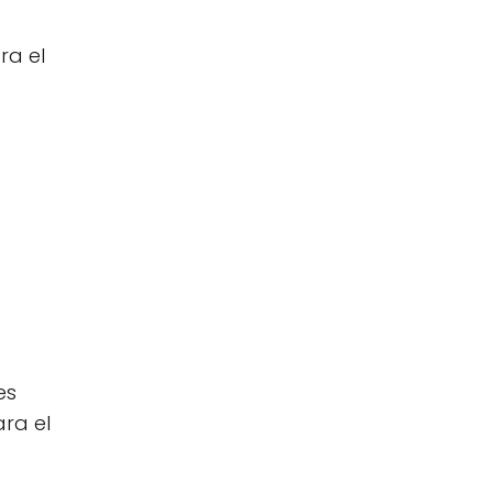
ra el
es
ara el