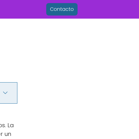
Contacto
s. La
r un