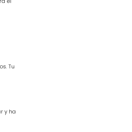
ra el
os. Tu
r y ha