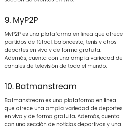
9. MyP2P
MyP2P es una plataforma en línea que ofrece
partidos de fútbol, baloncesto, tenis y otros
deportes en vivo y de forma gratuita.
Además, cuenta con una amplia variedad de
canales de televisión de todo el mundo.
10. Batmanstream
Batmanstream es una plataforma en línea
que ofrece una amplia variedad de deportes
en vivo y de forma gratuita. Además, cuenta
con una sección de noticias deportivas y una