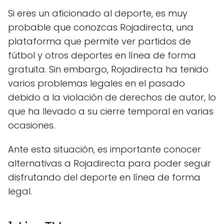
Si eres un aficionado al deporte, es muy
probable que conozcas Rojadirecta, una
plataforma que permite ver partidos de
fútbol y otros deportes en línea de forma
gratuita. Sin embargo, Rojadirecta ha tenido
varios problemas legales en el pasado
debido a la violación de derechos de autor, lo
que ha llevado a su cierre temporal en varias
ocasiones.
Ante esta situación, es importante conocer
alternativas a Rojadirecta para poder seguir
disfrutando del deporte en línea de forma
legal.