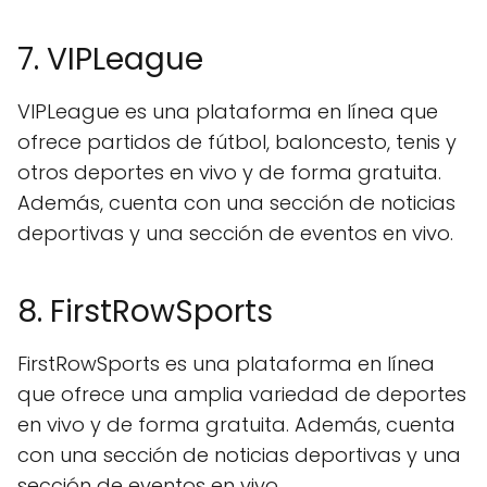
7. VIPLeague
VIPLeague es una plataforma en línea que
ofrece partidos de fútbol, baloncesto, tenis y
otros deportes en vivo y de forma gratuita.
Además, cuenta con una sección de noticias
deportivas y una sección de eventos en vivo.
8. FirstRowSports
FirstRowSports es una plataforma en línea
que ofrece una amplia variedad de deportes
en vivo y de forma gratuita. Además, cuenta
con una sección de noticias deportivas y una
sección de eventos en vivo.