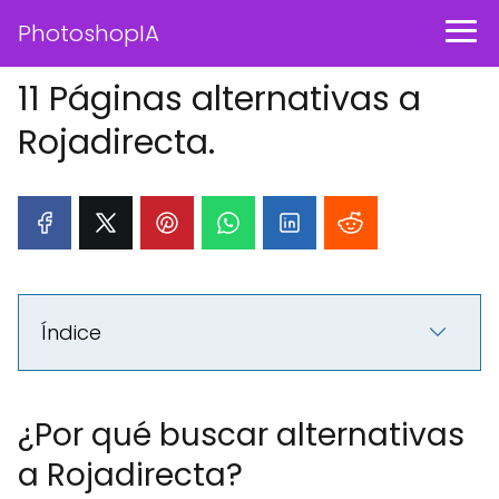
PhotoshopIA
11 Páginas alternativas a
Rojadirecta.
Índice
¿Por qué buscar alternativas
a Rojadirecta?