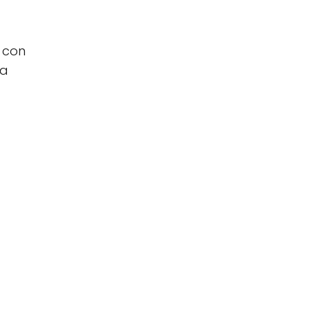
 con
ra