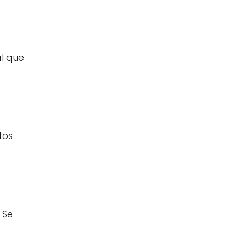
al que
tos
 Se