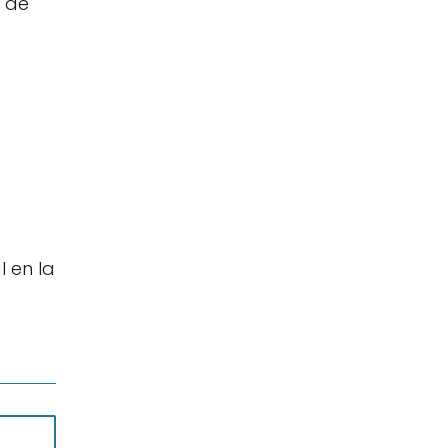
o de
l en la