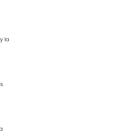
y la
s.
la