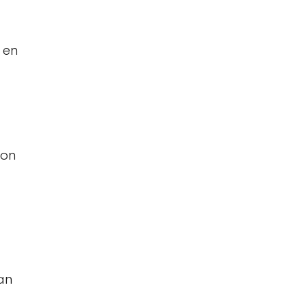
a en
Son
an