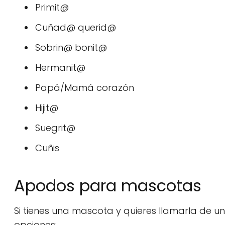
Primit@
Cuñad@ querid@
Sobrin@ bonit@
Hermanit@
Papá/Mamá corazón
Hijit@
Suegrit@
Cuñis
Apodos para mascotas
Si tienes una mascota y quieres llamarla de u
opciones: