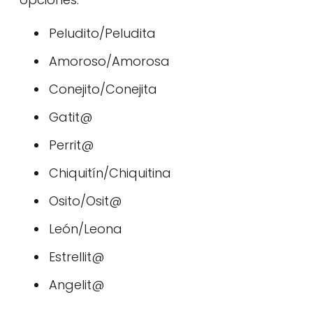
Peludito/Peludita
Amoroso/Amorosa
Conejito/Conejita
Gatit@
Perrit@
Chiquitín/Chiquitina
Osito/Osit@
León/Leona
Estrellit@
Angelit@