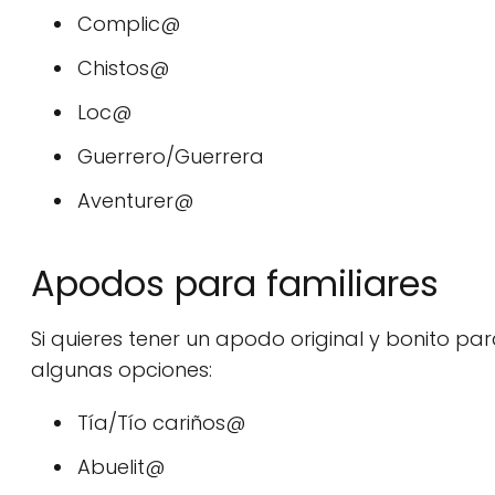
Complic@
Chistos@
Loc@
Guerrero/Guerrera
Aventurer@
Apodos para familiares
Si quieres tener un apodo original y bonito par
algunas opciones:
Tía/Tío cariños@
Abuelit@