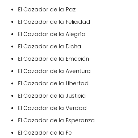
El Cazador de la Paz
El Cazador de la Felicidad
El Cazador de la Alegría
El Cazador de la Dicha
El Cazador de la Emoción
El Cazador de la Aventura
El Cazador de la Libertad
El Cazador de la Justicia
El Cazador de la Verdad
El Cazador de la Esperanza
El Cazador de la Fe