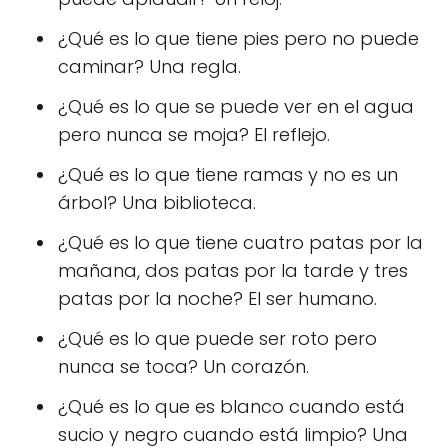
¿Qué es lo que tiene pies pero no puede
caminar? Una regla.
¿Qué es lo que se puede ver en el agua
pero nunca se moja? El reflejo.
¿Qué es lo que tiene ramas y no es un
árbol? Una biblioteca.
¿Qué es lo que tiene cuatro patas por la
mañana, dos patas por la tarde y tres
patas por la noche? El ser humano.
¿Qué es lo que puede ser roto pero
nunca se toca? Un corazón.
¿Qué es lo que es blanco cuando está
sucio y negro cuando está limpio? Una