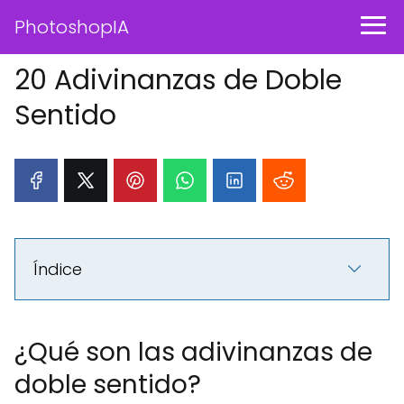
PhotoshopIA
20 Adivinanzas de Doble
Sentido
Índice
¿Qué son las adivinanzas de
doble sentido?