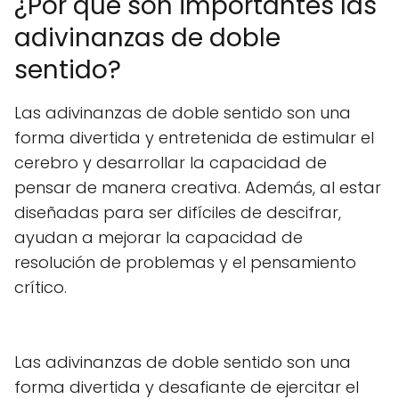
¿Por qué son importantes las
adivinanzas de doble
sentido?
Las adivinanzas de doble sentido son una
forma divertida y entretenida de estimular el
cerebro y desarrollar la capacidad de
pensar de manera creativa. Además, al estar
diseñadas para ser difíciles de descifrar,
ayudan a mejorar la capacidad de
resolución de problemas y el pensamiento
crítico.
Las adivinanzas de doble sentido son una
forma divertida y desafiante de ejercitar el