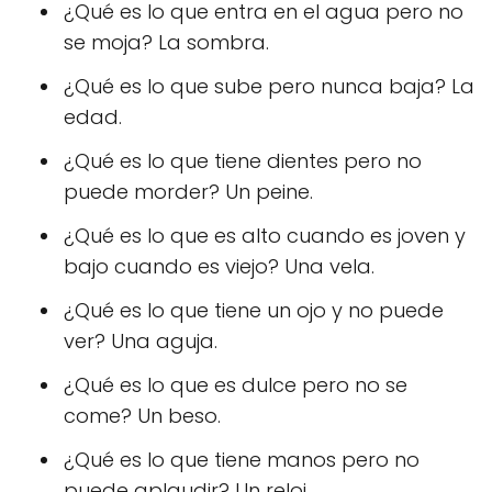
¿Qué es lo que entra en el agua pero no
se moja? La sombra.
¿Qué es lo que sube pero nunca baja? La
edad.
¿Qué es lo que tiene dientes pero no
puede morder? Un peine.
¿Qué es lo que es alto cuando es joven y
bajo cuando es viejo? Una vela.
¿Qué es lo que tiene un ojo y no puede
ver? Una aguja.
¿Qué es lo que es dulce pero no se
come? Un beso.
¿Qué es lo que tiene manos pero no
puede aplaudir? Un reloj.