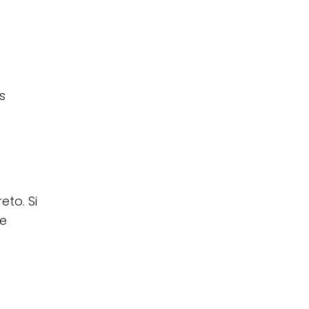
s
eto. Si
ue