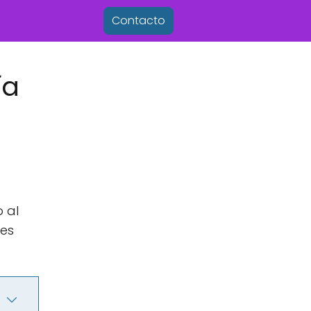
Contacto
ía
 al
res