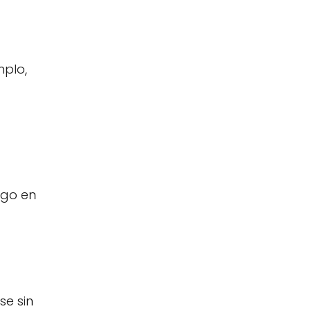
mplo,
lgo en
se sin