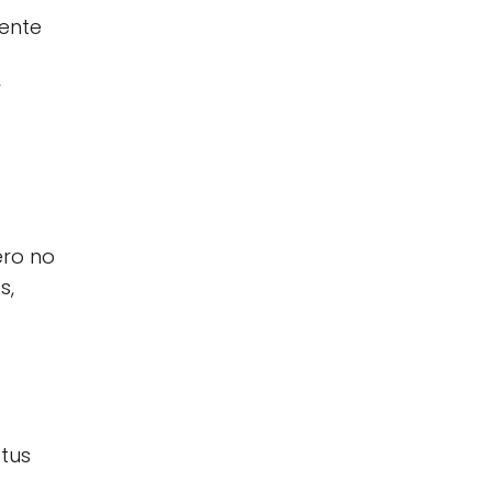
iente
r
ero no
s,
 tus