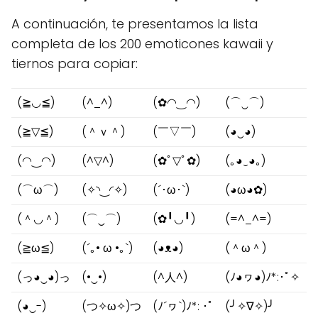
A continuación, te presentamos la lista
completa de los 200 emoticones kawaii y
tiernos para copiar:
(≧◡≦)
(^_^)
(✿◠‿◠)
(⌒‿⌒)
(≧▽≦)
(＾ｖ＾)
(￣▽￣)
(◕‿◕)
(◠‿◠)
(^▽^)
(✿ﾟ▽ﾟ✿)
(｡◕‿◕｡)
(⌒ω⌒)
(✧◝‿◜✧)
(´･ω･`)
(◕ω◕✿)
(＾◡＾)
(⌒‿⌒)
(✿╹◡╹)
(=^_^=)
(≧ω≦)
(´｡• ω •｡`)
(◕ᴥ◕)
(＾ω＾)
(っ◕‿◕)っ
(•‿•)
(^人^)
(ﾉ◕ヮ◕)ﾉ*:･ﾟ✧
(◕‿-)
(つ✧ω✧)つ
(ﾉ´ヮ`)ﾉ*: ･ﾟ
(╯✧∇✧)╯