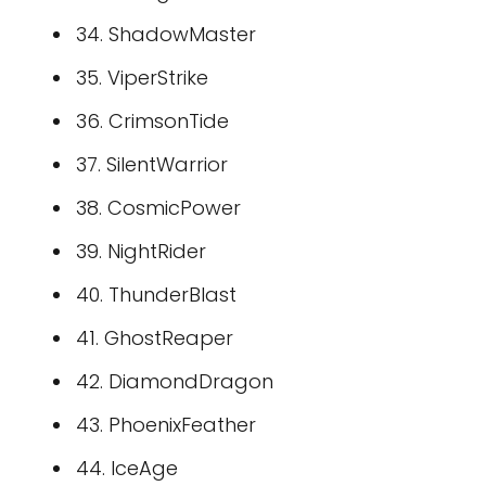
34. ShadowMaster
35. ViperStrike
36. CrimsonTide
37. SilentWarrior
38. CosmicPower
39. NightRider
40. ThunderBlast
41. GhostReaper
42. DiamondDragon
43. PhoenixFeather
44. IceAge