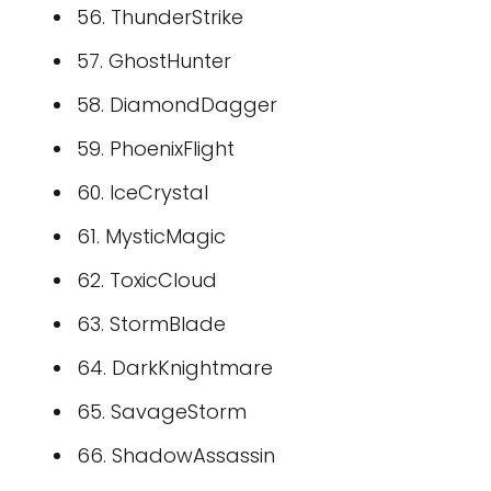
56. ThunderStrike
57. GhostHunter
58. DiamondDagger
59. PhoenixFlight
60. IceCrystal
61. MysticMagic
62. ToxicCloud
63. StormBlade
64. DarkKnightmare
65. SavageStorm
66. ShadowAssassin