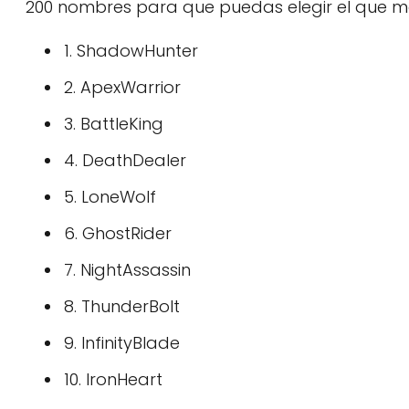
200 nombres para que puedas elegir el que má
1. ShadowHunter
2. ApexWarrior
3. BattleKing
4. DeathDealer
5. LoneWolf
6. GhostRider
7. NightAssassin
8. ThunderBolt
9. InfinityBlade
10. IronHeart