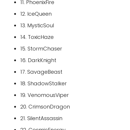
11. PhoenixFire
12. IceQueen
13. MysticSoul
14. ToxicHaze
15. StormChaser
16. DarkKnight
17. SavageBeast
18. ShadowStalker
19. VenomousViper
20. CrimsonDragon
21. SilentAssassin
22. CosmicEnergy