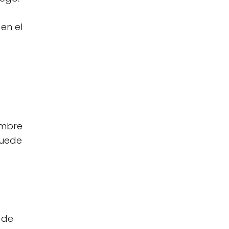
en el
ombre
puede
 de