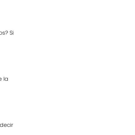
s? Si
e la
decir