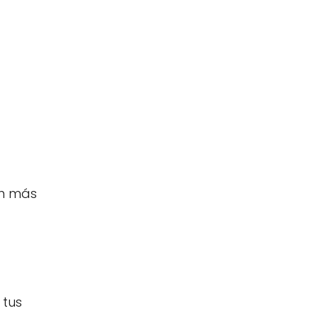
an más
 tus