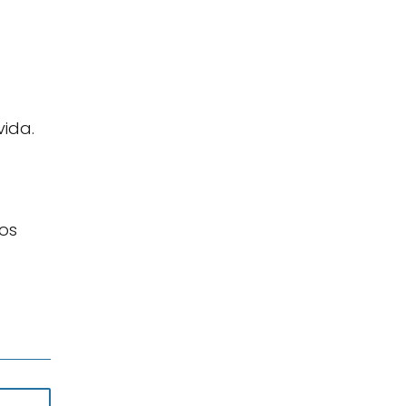
vida.
os