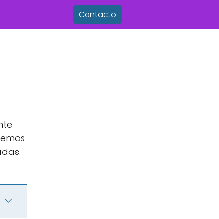
Contacto
nte
 hemos
adas.