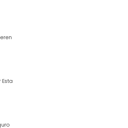
ieren
? Esta
guro