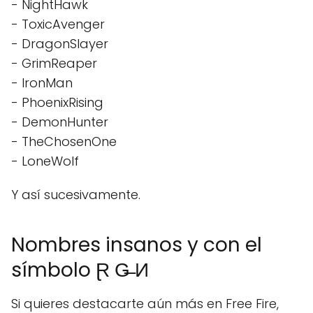
- NightHawk
- ToxicAvenger
- DragonSlayer
- GrimReaper
- IronMan
- PhoenixRising
- DemonHunter
- TheChosenOne
- LoneWolf
Y así sucesivamente.
Nombres insanos y con el
símbolo Ɽ G̶̶ И
Si quieres destacarte aún más en Free Fire,