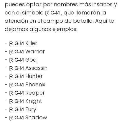
puedes optar por nombres más insanos y
con el símbolo Ɽ G̶̶ И , que llamarán la
atención en el campo de batalla. Aquí te
dejamos algunos ejemplos:
- Ɽ G̶̶ И Killer
- Ɽ G̶̶ И Warrior
- Ɽ G̶̶ И God
- Ɽ G̶̶ И Assassin
- Ɽ G̶̶ И Hunter
- Ɽ G̶̶ И Phoenix
- Ɽ G̶̶ И Reaper
- Ɽ G̶̶ И Knight
- Ɽ G̶̶ И Fury
- Ɽ G̶̶ И Shadow