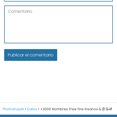
PhotoshopIA
Datos
+2000 Nombres Free Fire Insanos & Ɽ G̶̶ И