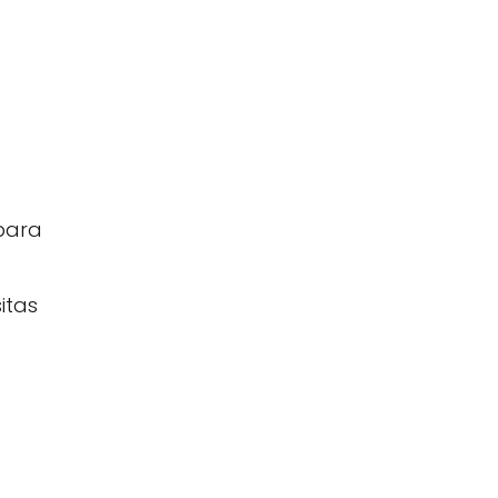
 para
itas