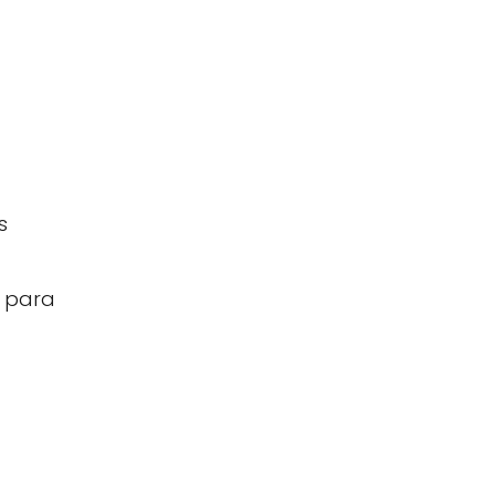
s
s para