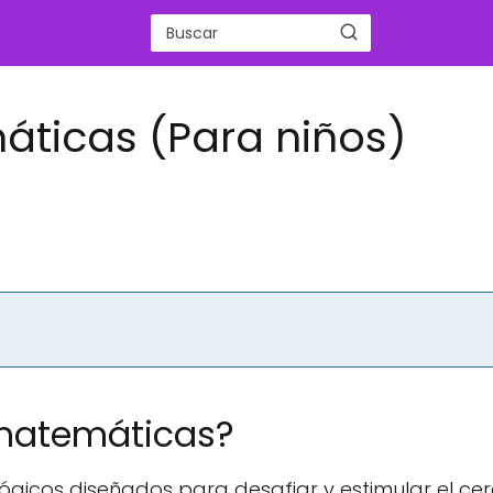
áticas (Para niños)
 matemáticas?
ógicos diseñados para desafiar y estimular el ce