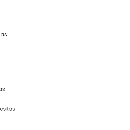
tas
as
esitas