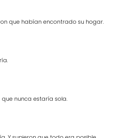
ron que habían encontrado su hogar.
ría.
 que nunca estaría sola.
ía. Y supieron que todo era posible.