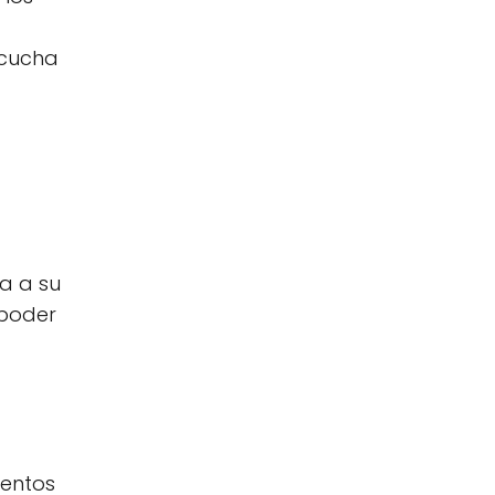
scucha
a a su
 poder
ientos