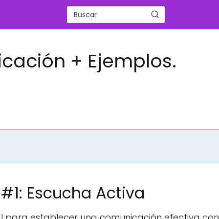
cación + Ejemplos.
#1: Escucha Activa
l para establecer una comunicación efectiva con