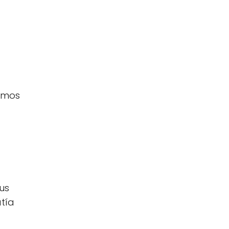
remos
us
tía