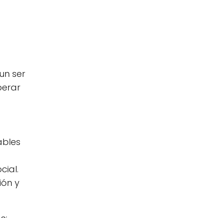
un ser
perar
ables
cial.
ión y