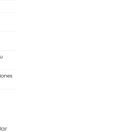
su
siones
lar