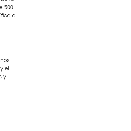
e 500
fico o
enos
y el
s y