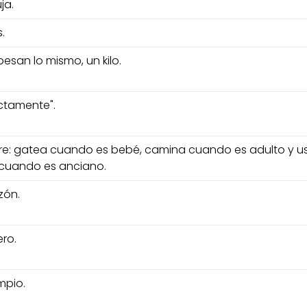
ja.
.
esan lo mismo, un kilo.
ectamente".
re: gatea cuando es bebé, camina cuando es adulto y u
cuando es anciano.
zón.
ro.
mpio.