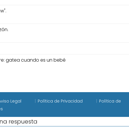
"w".
zón.
re: gatea cuando es un bebé
Aviso Legal
Política de Privacidad
Política de
es
una respuesta