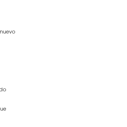
 nuevo
ndo
gue