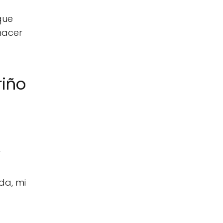
que
hacer
riño
,
da, mi