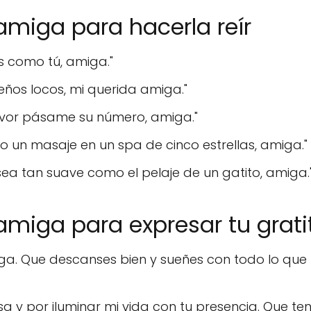
miga para hacerla reír
s como tú, amiga."
eños locos, mi querida amiga."
favor pásame su número, amiga."
 un masaje en un spa de cinco estrellas, amiga."
a tan suave como el pelaje de un gatito, amiga.
miga para expresar tu grati
iga. Que descanses bien y sueñes con todo lo que 
a y por iluminar mi vida con tu presencia. Que te