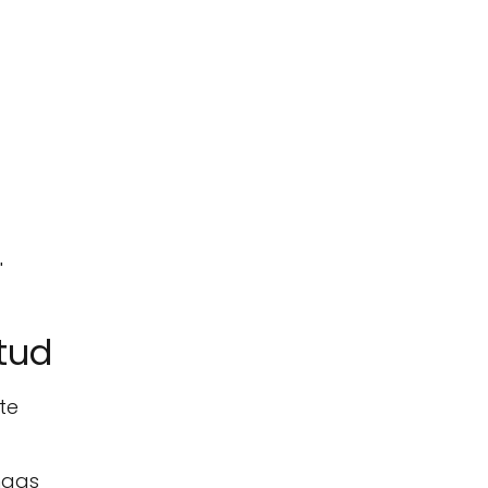
"
tud
te
ngas