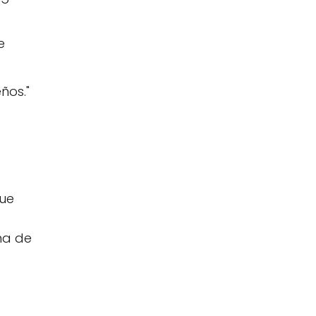
e
ños."
que
na de