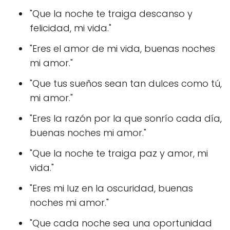
"Que la noche te traiga descanso y
felicidad, mi vida."
"Eres el amor de mi vida, buenas noches
mi amor."
"Que tus sueños sean tan dulces como tú,
mi amor."
"Eres la razón por la que sonrío cada día,
buenas noches mi amor."
"Que la noche te traiga paz y amor, mi
vida."
"Eres mi luz en la oscuridad, buenas
noches mi amor."
"Que cada noche sea una oportunidad