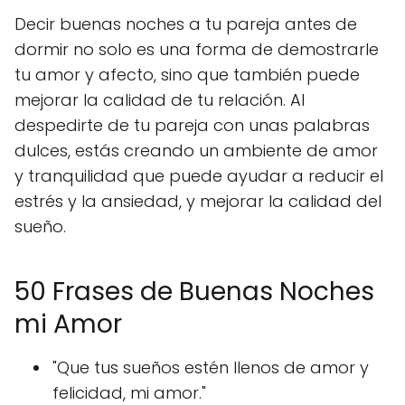
Decir buenas noches a tu pareja antes de
dormir no solo es una forma de demostrarle
tu amor y afecto, sino que también puede
mejorar la calidad de tu relación. Al
despedirte de tu pareja con unas palabras
dulces, estás creando un ambiente de amor
y tranquilidad que puede ayudar a reducir el
estrés y la ansiedad, y mejorar la calidad del
sueño.
50 Frases de Buenas Noches
mi Amor
"Que tus sueños estén llenos de amor y
felicidad, mi amor."