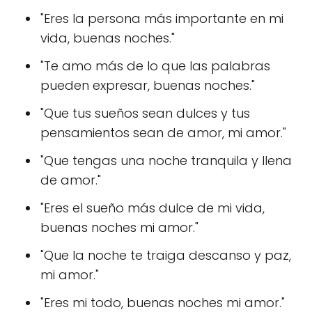
"Eres la persona más importante en mi
vida, buenas noches."
"Te amo más de lo que las palabras
pueden expresar, buenas noches."
"Que tus sueños sean dulces y tus
pensamientos sean de amor, mi amor."
"Que tengas una noche tranquila y llena
de amor."
"Eres el sueño más dulce de mi vida,
buenas noches mi amor."
"Que la noche te traiga descanso y paz,
mi amor."
"Eres mi todo, buenas noches mi amor."