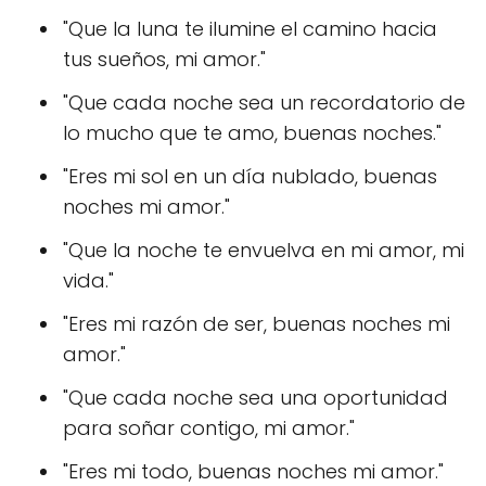
"Que la luna te ilumine el camino hacia
tus sueños, mi amor."
"Que cada noche sea un recordatorio de
lo mucho que te amo, buenas noches."
"Eres mi sol en un día nublado, buenas
noches mi amor."
"Que la noche te envuelva en mi amor, mi
vida."
"Eres mi razón de ser, buenas noches mi
amor."
"Que cada noche sea una oportunidad
para soñar contigo, mi amor."
"Eres mi todo, buenas noches mi amor."