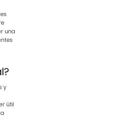
tes
re
er una
entes
l?
s y
r útil
ia