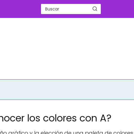
nocer los colores con A?
eño gráfico y la elección de una paleta de colores