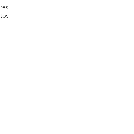
res
tos.