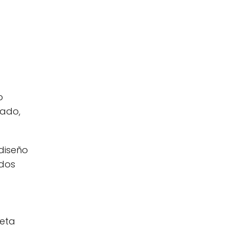
o
lado,
diseño
idos
leta