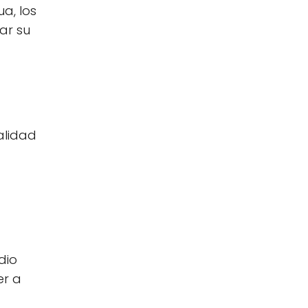
a, los
ar su
alidad
dio
er a