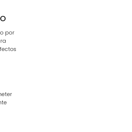
co
do por
ara
fectos
meter
nte