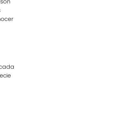
 son
s
nocer
 cada
ecie