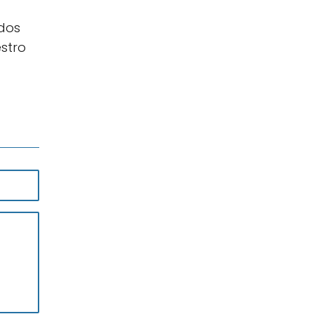
odos
stro