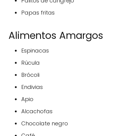
Palitos de cangrejo
Papas fritas
Alimentos Amargos
Espinacas
Rúcula
Brócoli
Endivias
Apio
Alcachofas
Chocolate negro
Café