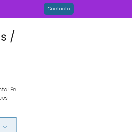
Contacto
s /
cto! En
ces