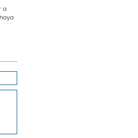
r a
 haya