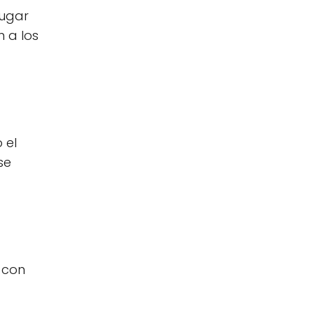
Sugar
 a los
 el
se
 con