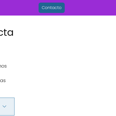
Contacto
cta
mos
tas