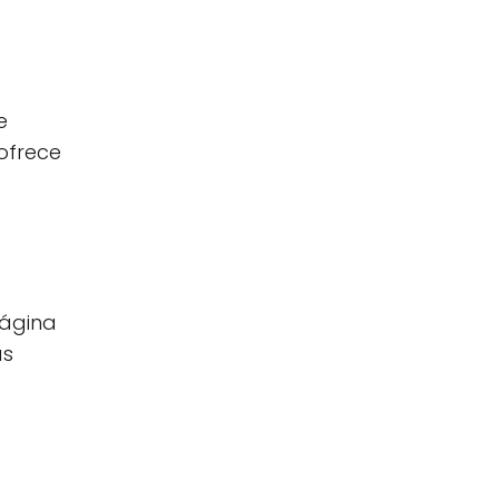
e
 ofrece
página
ás