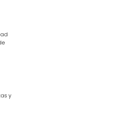
dad
de
tas y