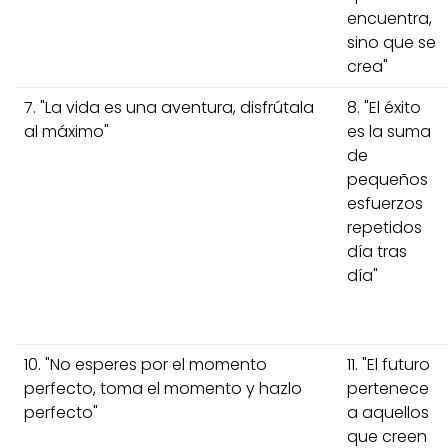
encuentra,
sino que se
crea"
7. "La vida es una aventura, disfrútala
8. "El éxito
al máximo"
es la suma
de
pequeños
esfuerzos
repetidos
día tras
día"
10. "No esperes por el momento
11. "El futuro
perfecto, toma el momento y hazlo
pertenece
perfecto"
a aquellos
que creen