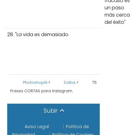
fracaso es
un paso
más cerca
del éxito"
28. "La vida es demasiado
PhotoshopIA
Datos
75
Frases CORTAS para Instagram.
Subir
Aviso Legal
Política de
Privacidad
Política de Cookies