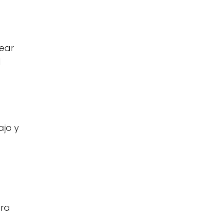
rear
l
ajo y
ara