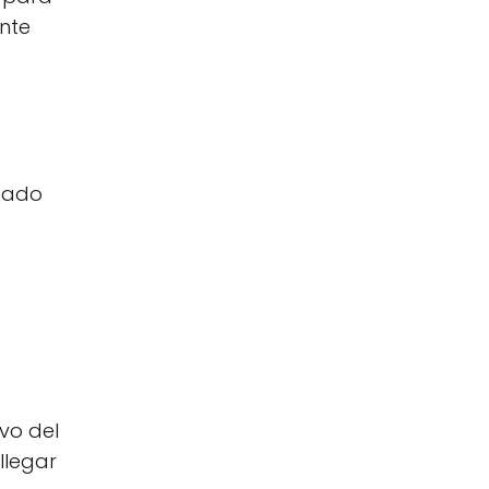
nte
onado
ivo del
llegar