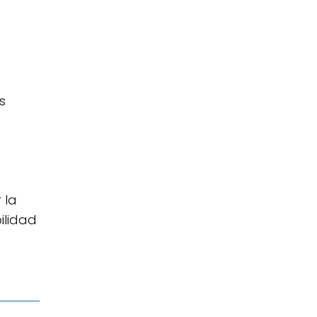
s
 la
ilidad