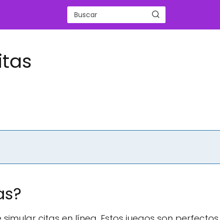
itas
as?
 simular citas en línea. Estos juegos son perfecto