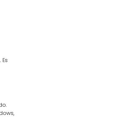
 Es
do.
ndows,