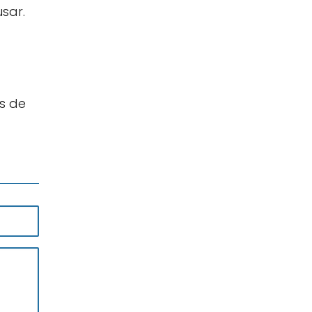
sar.
s de