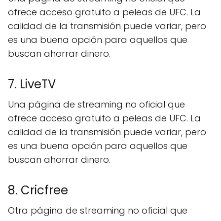
ofrece acceso gratuito a peleas de UFC. La
calidad de la transmisión puede variar, pero
es una buena opción para aquellos que
buscan ahorrar dinero.
7. LiveTV
Una página de streaming no oficial que
ofrece acceso gratuito a peleas de UFC. La
calidad de la transmisión puede variar, pero
es una buena opción para aquellos que
buscan ahorrar dinero.
8. Cricfree
Otra página de streaming no oficial que