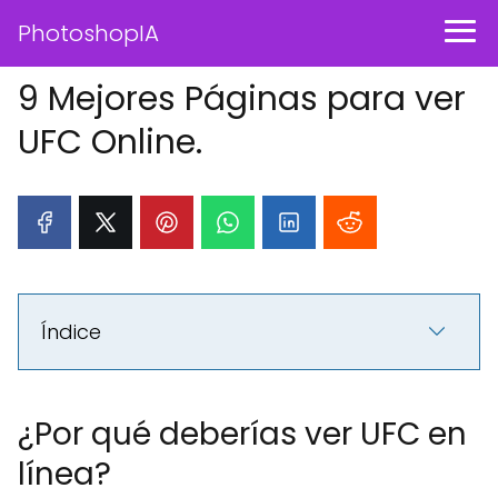
PhotoshopIA
9 Mejores Páginas para ver
UFC Online.
Índice
¿Por qué deberías ver UFC en
línea?