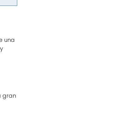
e una
 y
a gran