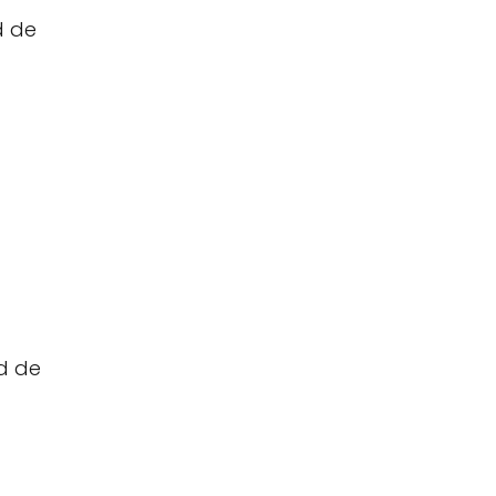
d de
d de