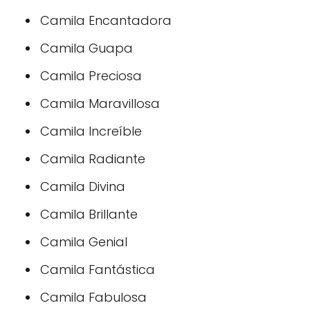
Camila Encantadora
Camila Guapa
Camila Preciosa
Camila Maravillosa
Camila Increíble
Camila Radiante
Camila Divina
Camila Brillante
Camila Genial
Camila Fantástica
Camila Fabulosa