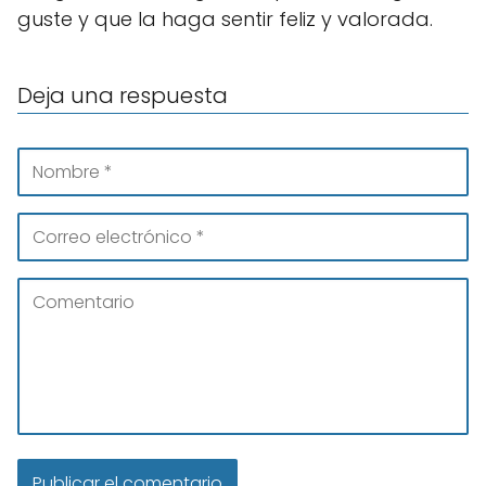
guste y que la haga sentir feliz y valorada.
Deja una respuesta