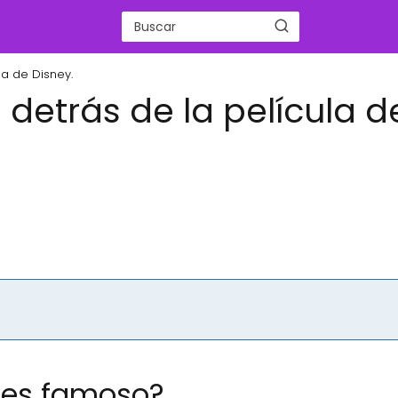
la de Disney.
l detrás de la película d
é es famoso?