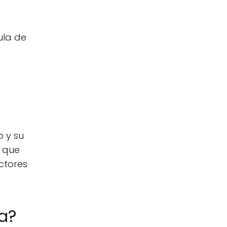
ula de
o y su
s que
ctores
ia?