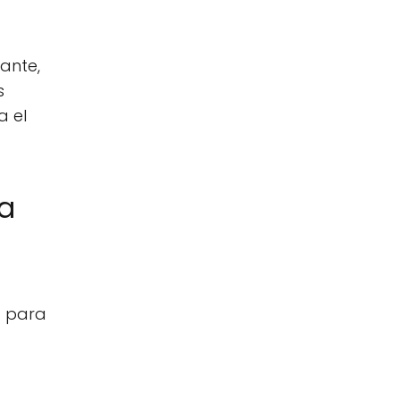
ante,
s
a el
la
a para