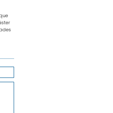
 que
áster
dades