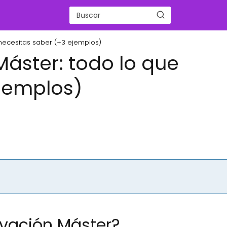
necesitas saber (+3 ejemplos)
áster: todo lo que
ejemplos)
ivación Máster?