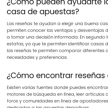
¿Cómo pueden ayudarte la
casa de apuestas?
Las reseñas te ayudan a elegir una buena cas
permiten conocer las ventajas y desventajas 
a tomar una decisión informada. En segundo l
estafas, ya que te permiten identificar casas 
las reseñas te permiten comparar diferentes c
necesidades y preferencias.
¿Cómo encontrar reseñas 
Existen varias fuentes donde puedes encontra
motores de búsqueda en línea, leer artículos 
foros y comunidades en línea de apostadores,
dedicados a las apuestas deportivas.