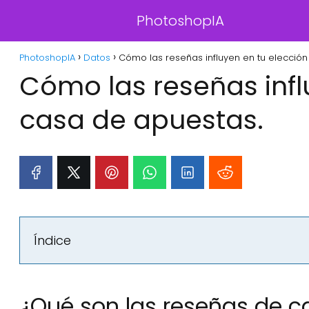
PhotoshopIA
PhotoshopIA
Datos
Cómo las reseñas influyen en tu elecció
Cómo las reseñas infl
casa de apuestas.
Índice
¿Qué son las reseñas de 