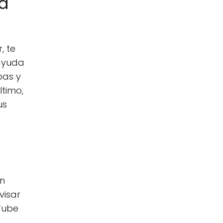
a
, te
 ayuda
pas y
ltimo,
us
en
visar
Tube