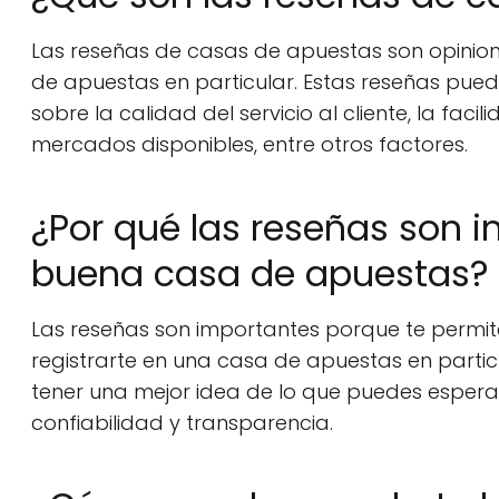
Las reseñas de casas de apuestas son opinion
de apuestas en particular. Estas reseñas puede
sobre la calidad del servicio al cliente, la fa
mercados disponibles, entre otros factores.
¿Por qué las reseñas son i
buena casa de apuestas?
Las reseñas son importantes porque te permite
registrarte en una casa de apuestas en particul
tener una mejor idea de lo que puedes espera
confiabilidad y transparencia.