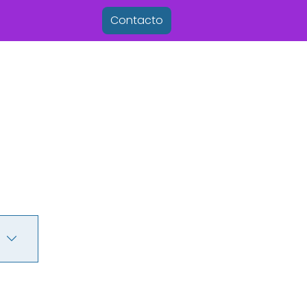
Contacto