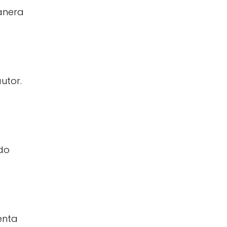
anera
utor.
ndo
enta