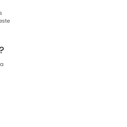
s
este
?
na