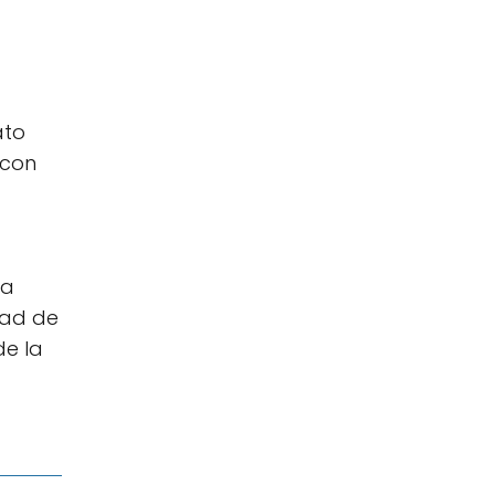
ato
 con
na
dad de
de la