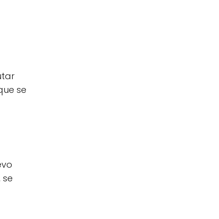
utar
 que se
evo
 se