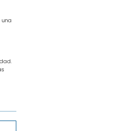
r una
idad.
as