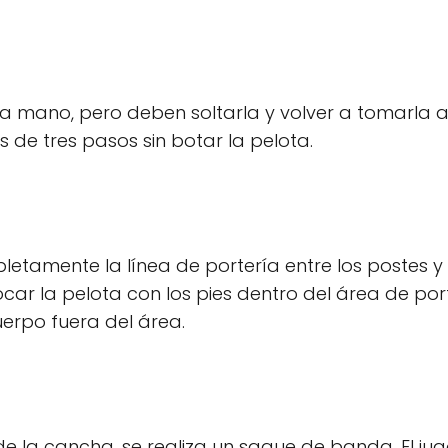
na mano, pero deben soltarla y volver a tomarla 
 de tres pasos sin botar la pelota.
etamente la línea de portería entre los postes y
car la pelota con los pies dentro del área de port
erpo fuera del área.
 de la cancha, se realiza un saque de banda. El ju