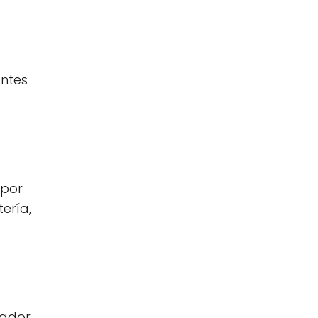
antes
 por
ería,
gador