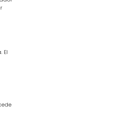
r
 El
a
ncede