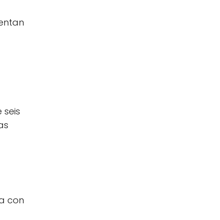
rentan
 seis
as
la con